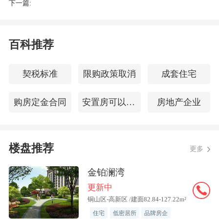
下一篇:
量报告同期发布，同时将首度携手施工、
检测、验收、家装等房地产行业上下游企
业、协会以及专业律所，直面行业痛点，
百科推荐
探索美好人居，助力买房人住有所“居”而
非 “屋”。
契税标准
限购政策取消
成套住宅
本次活动由凤凰网、凤凰网房产、风财讯
购房定金合同
安置房可以买卖吗
房地产企业
主办，全联房地产商会全装修产业分会、
北京建筑材料检验研究院、大成律师事务
楼盘推荐
所、地方消费者协会等单位联合支持，将
更多
在凤凰网全媒体矩阵、100 媒体平台、短
金铂澜湾
视频传播矩阵等上线传播。
更新中
铜山区-高新区 /建面82.84-127.22m²
凤凰网房产楼市315品质计划，分为楼市
住宅
低密居所
品牌房企