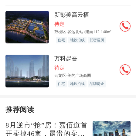
维权线索征集、楼市315吐槽大会、天天3
15品质计划三个阶段。
新彭美高云栖
待定
作为活动启动阶段，3月1日起凤凰网房产
鼓楼区-客运北站 /建面112-140m²
住宅
地铁沿线
低密居所
联动100 城市共同发起楼市开启315维权
线索征集活动。期间，凤凰网房产视频栏
万科昆吾
目——凰家探盘IP工作室一线走进争议项
待定
目，将进行实地考察以及对话事件当事
云龙区-美的广场商圈
人。
住宅
地铁沿线
品牌房企
作为凤凰网房产IP工作室推出的视频类IP
推荐阅读
栏目 ，《凰家探盘》聚焦时下备受争议的
项目及热点在售楼盘，以短视频的形式进
8月逆市“抢”房！嘉佰道首
行客观报道及专业点评，在视频号、快
开卖掉46套，最贵的卖得