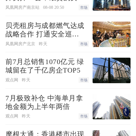
手、抖音等十大平台集中曝光。凰家探盘
最快！
凤凰网房产南京站
08-08 20:50
市场
自2020年9月启动，完成实地探盘超过200
0篇；视频栏目逾400期，最高播放量超10
贝壳租房与成都燃气达成
0万。
战略合作 打通安全巡
检“最后一米”
凤凰网房产北京
昨天
市场
而在活动第二阶段，3月15日上午，凤凰
网房产楼市315吐槽大会将以线上视频直
前7月总销售1070亿元 绿
城留在了千亿房企TOP5
播的方式对维权热点项目集中曝光，同时
专家律师在线支招，届时将发布2021年楼
观点网
昨天
市场
市质量报告、2021年天天交付集锦视频及
7月极致补仓 中海单月拿
天天交付验房宝典上线预告，为消费者购
地金额为上半年两倍
房权威背书。
观点网
昨天
市场
3月15日下午，凤凰网房产将携手全联房
摩根大通：香港楼市出现