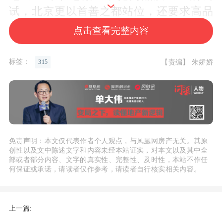
试，北京更以首善之都站位，还要求高品
质项目必须全精装交付。
点击查看完整内容
过去的2021年，也是中国房地产行业史无
标签：
【责编】 朱娇娇
315
前例的大变革之年，规模化、高周转的潮
水褪去，精品化、高品质的人居定位回归
本源，从政策端到交付端，从顶层设计到
消费者，居住质量成为社会各界追求美好
生活的题中之义。
免责声明：本文仅代表作者个人观点，与凤凰网房产无关。其原
创性以及文中陈述文字和内容未经本站证实，对本文以及其中全
部或者部分内容、文字的真实性、完整性、及时性，本站不作任
何以为美好生活？何以维护购房者的合法
何保证或承诺，请读者仅作参考，请读者自行核实相关内容。
权益？“3·15消费者权益日”凤凰网房产特
别企划——楼市315品质计划，315位买房
上一篇:
人吐槽荟聚，年度爆料火辣曝光，楼市质