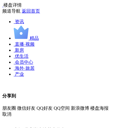
楼盘详情
频道导航
返回首页
资讯
精品
直播·视频
新房
优生活
会员中心
海外·旅居
产业
分享到
朋友圈
微信好友
QQ好友
QQ空间
新浪微博
楼盘海报
取消