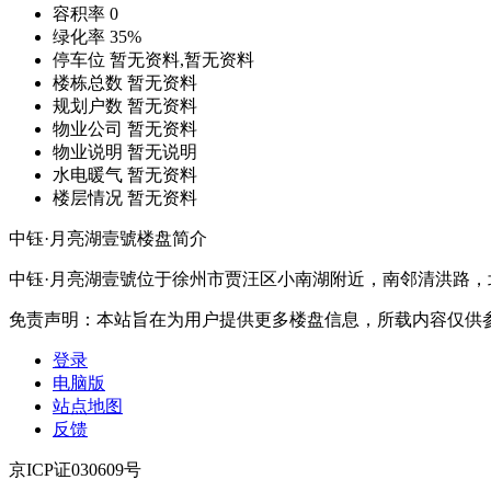
容积率
0
绿化率
35%
停车位
暂无资料,暂无资料
楼栋总数
暂无资料
规划户数
暂无资料
物业公司
暂⽆资料
物业说明
暂无说明
水电暖气
暂⽆资料
楼层情况
暂⽆资料
中钰·月亮湖壹號楼盘简介
中钰·月亮湖壹號位于徐州市贾汪区小南湖附近，南邻清洪路，
免责声明：本站旨在为用户提供更多楼盘信息，所载内容仅供
登录
电脑版
站点地图
反馈
京ICP证030609号