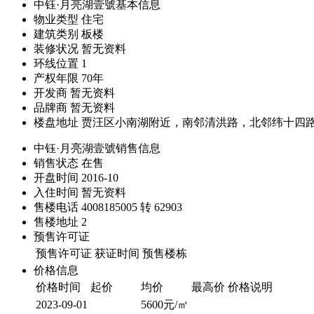
中钰·月亮湖壹號基本信息
物业类型
住宅
建筑类别
板楼
装修状况
暂⽆资料
环线位置
1
产权年限
70年
开发商
暂⽆资料
品牌商
暂⽆资料
楼盘地址
贾汪区小南湖附近，南邻清洪路，北邻纬十四
中钰·月亮湖壹號销售信息
销售状态
在售
开盘时间
2016-10
入住时间
暂无资料
售楼电话
4008185005 转 62903
售楼地址
2
预售许可证
预售许可证
获证时间
预售楼栋
价格信息
价格时间
起价
均价
最高价
价格说明
2023-09-01
5600元/㎡